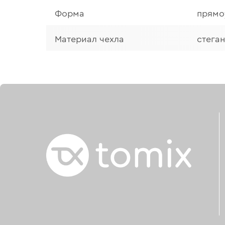
Форма
прямо
Материал чехла
стега