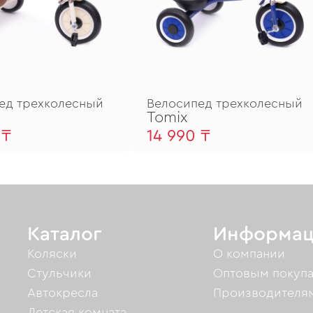
ед трехколесный
Велосипед трехколесный
Tomix
 ₸
14 990 ₸
Каталог
Информац
Коляски
О компании
Стульчики
Оптовым покуп
Автокресла
Производителя
Детская комната