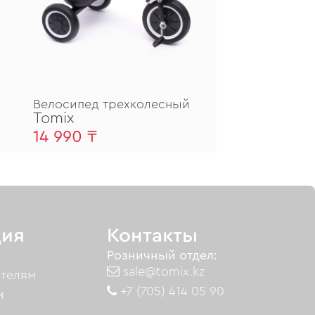
Велосипед трехколесный
Tomix
14 990 ₸
ия
Контакты
Розничный отдел:
sale@tomix.kz
ателям
+7 (705) 414 05 90
м