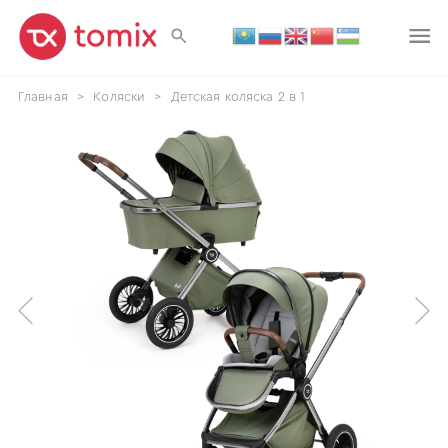
Главная
>
Коляски
>
Детская коляска 2 в 1