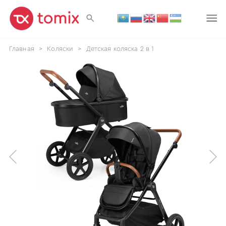
Главная
>
Коляски
>
Детская коляска 2 в 1