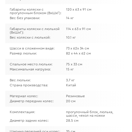
Габариты коляски с
120 х 63 х 91 см
прогулочным блоком (ВхШхГ):
Вес без упаковки:
14 кг
Габариты коляски с люлькой
114 х 63 х 91 см
(ВхШхГ):
Вес коляски с люлькой:
10.1 кг
Шасси в сложенном виде:
73 х 62х 34 см
Размер люльки:
82 х 44 х 62 см
Спальное место люльки:
75 х 33 см
Максимальная нагрузка:
15 кг
Вес люльки:
3.7 кг
Страна производства:
Китай
Материал колес:
Резиновые
Диаметр передних колес:
20 см
Комплектация:
прогулочный блок, люлька,
шасси, чехол на ножки
Диаметр задних колес:
28.5 см
Ширина передней оси колес:
35 см