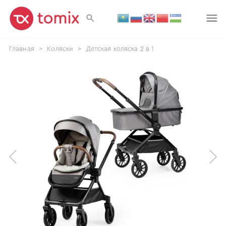
Главная
>
Коляски
>
Детская коляска 2 в 1