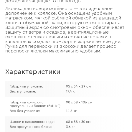
дождевик защищает от непогоды.
Люлька для новорождённого — это идеальное
дополнение к коляске. Она оснащена удобным
матрасиком, мягкой съёмной обивкой из дышащей
хлопчатобумажной ткани, которую можно стирать.
Защитный экран со смотровым окном обеспечивает
защиту от ветра и осадков, а вентиляционные
окошки в стенках люльки и сетчатые вставки в
капюшонах создают комфорт в жаркие летние дни.
Ручка для переноски из экокожи делает процесс
переноски люльки максимально удобным.
Характеристики
Габариты упаковки:
95 х 54 х 29 см
Вес в упаковке:
17.4 кг
Габариты коляски с
90 х 58 х 106 см
прогулочным блоком (ВхШхГ):
Вес без упаковки:
14.5 кг
Шасси в сложенном виде:
68 х 58 х 30 см
Вес прогулочного блока:
3.6 кг