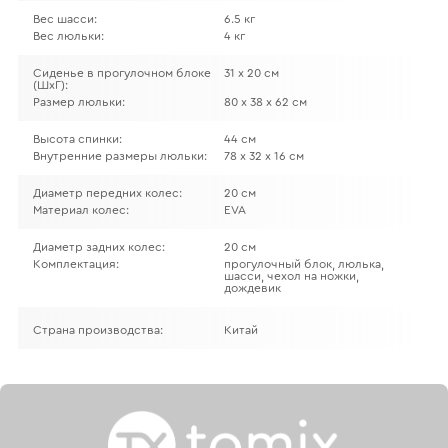
Вес шасси:
6.5 кг
Вес люльки:
4 кг
Сиденье в прогулочном блоке
31 х 20 см
(ШхГ):
Размер люльки:
80 х 38 х 62 см
Высота спинки:
44 см
Внутренние размеры люльки:
78 х 32 х 16 см
Диаметр передних колес:
20 см
Материал колес:
EVA
Диаметр задних колес:
20 см
Комплектация:
прогулочный блок, люлька,
шасси, чехол на ножки,
дождевик
Страна производства:
Китай