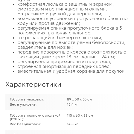
комфортная люлька с защитным экраном,
смотровым и вентиляционным окнами,
матрасиком и ручкой для переноски;
возможность установки прогулочного блока по
ходу или против движения;
регулируемая спинка прогулочного блока в 3
положениях, включая спальное;
открывающийся бампер из экокожи;
регулируемые по высоте ремни безопасности,
разделитель для ножек;
передние поворотные колеса с возможностью
фиксации диаметром 18 см, задние – 24 см;
регулируемая прорезиненная подножка;
строенная амортизация передних колес;
вместительная и удобная корзина для покупок.
Характеристики
Габариты упаковки:
89 х 50 х 30 см
Вес в упаковке:
16.4 кг
Габариты коляски с люлькой
115 х 60 х 88 см
(ВхШхГ):
Вес без упаковки:
14.8 кг