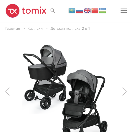
Главная
>
Коляски
>
Детская коляска 2 в 1