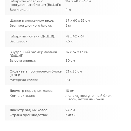
Габариты коляски с
114 х 60 х 86 см
прогулочным блоком (ВхШхГ):
Вес люльки:
4 кг
Шасси в сложенном виде:
69 х 60 х 32 см
Вес прогулочного блока:
3 кг
Габариты люльки (ДхШхВ):
78 х 42 х 64
Вес шасси:
7.5 кг
Внутренний размер люльки
76 х 34 х 17 см
(ДхШхВ):
Высота спинки:
50 см
Сиденье в прогулочном блоке
33 х 25 см
(ШхГ):
Материал колес:
PU
Диаметр передних колес:
18 см
Комплектация:
люлька, прогулочный блок,
шасси, чехол на ножки
Диаметр задних колес:
24 см
Страна производства:
Китай