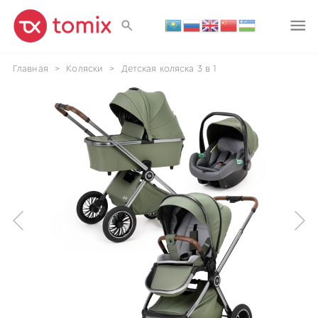
Главная
>
Коляски
>
Детская коляска 3 в 1