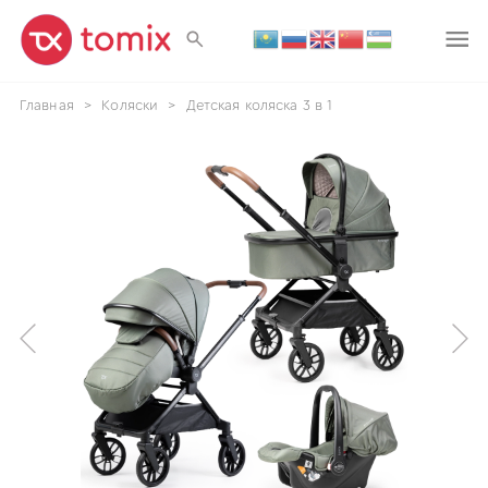
Главная
>
Коляски
>
Детская коляска 3 в 1