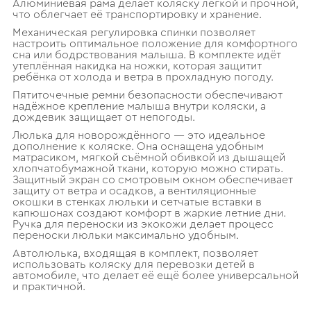
Алюминиевая рама делает коляску лёгкой и прочной,
что облегчает её транспортировку и хранение.
Механическая регулировка спинки позволяет
настроить оптимальное положение для комфортного
сна или бодрствования малыша. В комплекте идёт
утеплённая накидка на ножки, которая защитит
ребёнка от холода и ветра в прохладную погоду.
Пятиточечные ремни безопасности обеспечивают
надёжное крепление малыша внутри коляски, а
дождевик защищает от непогоды.
Люлька для новорождённого — это идеальное
дополнение к коляске. Она оснащена удобным
матрасиком, мягкой съёмной обивкой из дышащей
хлопчатобумажной ткани, которую можно стирать.
Защитный экран со смотровым окном обеспечивает
защиту от ветра и осадков, а вентиляционные
окошки в стенках люльки и сетчатые вставки в
капюшонах создают комфорт в жаркие летние дни.
Ручка для переноски из экокожи делает процесс
переноски люльки максимально удобным.
Автолюлька, входящая в комплект, позволяет
использовать коляску для перевозки детей в
автомобиле, что делает её ещё более универсальной
и практичной.