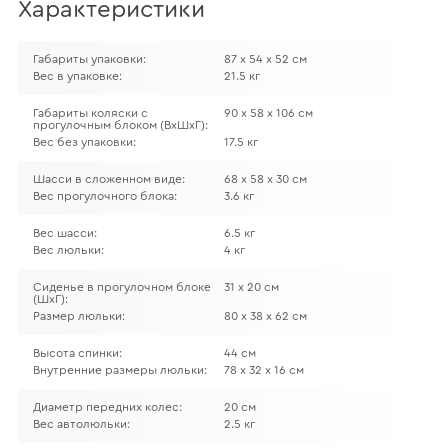
Характеристики
Габариты упаковки:
87 х 54 х 52 см
Вес в упаковке:
21.5 кг
Габариты коляски с
90 х 58 х 106 см
прогулочным блоком (ВхШхГ):
Вес без упаковки:
17.5 кг
Шасси в сложенном виде:
68 х 58 х 30 см
Вес прогулочного блока:
3.6 кг
Вес шасси:
6.5 кг
Вес люльки:
4 кг
Сиденье в прогулочном блоке
31 х 20 см
(ШхГ):
Размер люльки:
80 х 38 х 62 см
Высота спинки:
44 см
Внутренние размеры люльки:
78 х 32 х 16 см
Диаметр передних колес:
20 см
Вес автолюльки:
2.5 кг