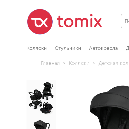
Коляски
Стульчики
Автокресла
Д
Главная
>
Коляски
>
Детская кол