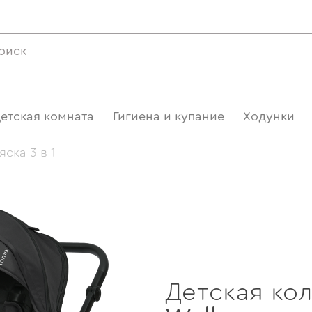
етская комната
Гигиена и купание
Ходунки
яска 3 в 1
Детская кол