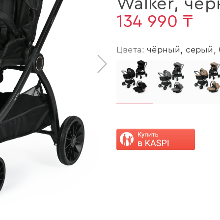
Walker
,
чер
134 990 ₸
Цвета:
чёрный, серый,
>