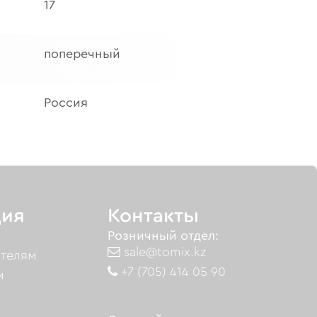
17
поперечный
Россия
ия
Контакты
Розничный отдел:
sale@tomix.kz
ателям
+7 (705) 414 05 90
м