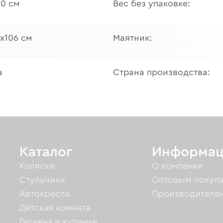
60 см
Вес без упаковке:
х106 см
Маятник:
а
Страна производства:
Каталог
Информац
Коляски
О компании
Стульчики
Оптовым покуп
Автокресла
Производителя
Детская комната
Гигиена и купание