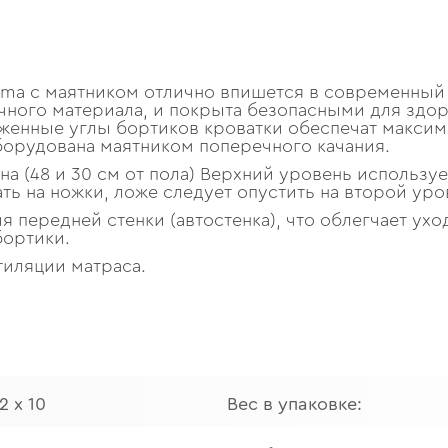
alma с маятником отлично впишется в современный
чного материала, и покрыта безопасными для здор
аженные углы бортиков кроватки обеспечат макси
борудована маятником поперечного качания.
на (48 и 30 см от пола) Верхний уровень использ
ать на ножки, ложе следует опустить на второй уро
 передней стенки (автостенка), что облегчает ухо
бортики.
тиляции матраса.
2 х 10
Вес в упаковке: