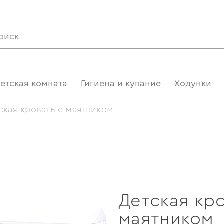
етская комната
Гигиена и купание
Ходунки
ская кровать с маятником
Детская кро
маятником