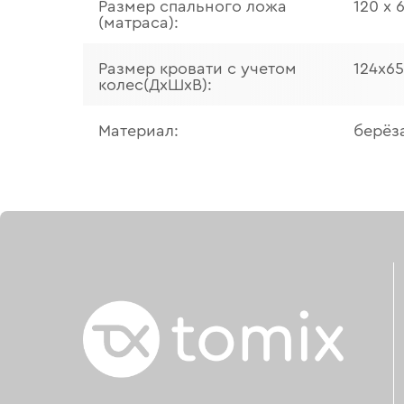
Размер спального ложа
120 х 
(матраса):
Размер кровати с учетом
124х65
колес(ДхШхВ):
Материал:
берёз