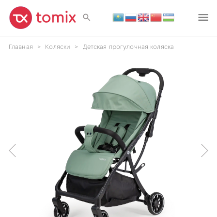
Главная
>
Коляски
>
Детская прогулочная коляска