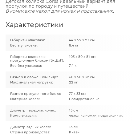
Детская коляска Corsa идеальный вариант для
прогулок по городу и путешествий!
В комплекте чехол для ножек и подстаканник.
Характеристики
Габариты упаковки:
44 х 59 х 23 см
Вес в упаковке:
8.4 кг
Габариты коляски с
103 х 50 х 51 см
прогулочным блоком (ВхШхГ):
Вес без упаковки:
7.4 кг
Размер в сложенном виде:
60 х 50 х 32 см
Максимальная нагрузка:
22 кг
Размер прогулочного блока:
77 х 33 см
Материал колес:
Полиуретановые
Диаметр передних колес:
13 см
Комплектация:
чехол на ножки, подстаканник
Диаметр задних колес:
16 см
Страна производства:
Китай