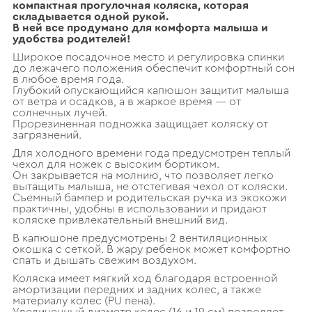
компактная прогулочная коляска, которая
складывается одной рукой.
В ней все продумано для комфорта малыша и
удобства родителей!
Широкое посадочное место и регулировка спинки
до лежачего положения обеспечит комфортный сон
в любое время года.
Глубокий опускающийся капюшон защитит малыша
от ветра и осадков, а в жаркое время — от
солнечных лучей.
Прорезиненная подножка защищает коляску от
загрязнений.
Для холодного времени года предусмотрен теплый
чехол для ножек с высоким бортиком.
Он закрывается на молнию, что позволяет легко
вытащить малыша, не отстегивая чехол от коляски.
Съемный бампер и родительская ручка из экокожи
практичны, удобны в использовании и придают
коляске привлекательный внешний вид.
В капюшоне предусмотрены 2 вентиляционных
окошка с сеткой. В жару ребенок может комфортно
спать и дышать свежим воздухом.
Коляска имеет мягкий ход благодаря встроенной
амортизации передних и задних колес, а также
материалу колес (PU пена).