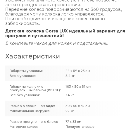
Увеличенный диаметр колес (16 и 19 см) позволяет
легко преодолевать препятствия.
Передние колеса поворачиваются на 360 градусов,
благодаря чему коляска легко управляется.
При необходимости вращение колес можно
заблокировать.
Детская коляска Corsa LUX идеальный вариант для
прогулок и путешествий!
В комплекте чехол для ножек и подстаканник.
Характеристики
Габариты упаковки:
44 х 59 х 23 см
Вес в упаковке:
8.4 кг
Габариты коляски с
103 х 50 х 51 см
прогулочным блоком (ВхШхГ):
Вес без упаковки:
7.4 кг
Размер в сложенном виде:
60 х 50 х 32 см
Максимальная нагрузка:
22 кг
Размер прогулочного блока:
77 х 33 см
Материал колес:
Полиуретановые