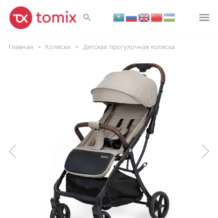
Главная
>
Коляски
>
Детская прогулочная коляска