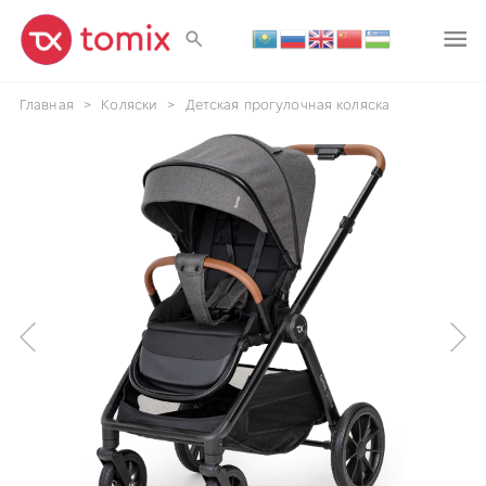
Главная
>
Коляски
>
Детская прогулочная коляска