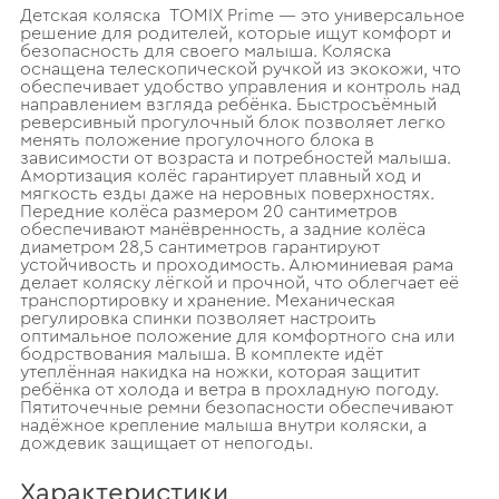
Детская коляска TOMIX Prime — это универсальное
решение для родителей, которые ищут комфорт и
безопасность для своего малыша. Коляска
оснащена телескопической ручкой из экокожи, что
обеспечивает удобство управления и контроль над
направлением взгляда ребёнка. Быстросъёмный
реверсивный прогулочный блок позволяет легко
менять положение прогулочного блока в
зависимости от возраста и потребностей малыша.
Амортизация колёс гарантирует плавный ход и
мягкость езды даже на неровных поверхностях.
Передние колёса размером 20 сантиметров
обеспечивают манёвренность, а задние колёса
диаметром 28,5 сантиметров гарантируют
устойчивость и проходимость. Алюминиевая рама
делает коляску лёгкой и прочной, что облегчает её
транспортировку и хранение. Механическая
регулировка спинки позволяет настроить
оптимальное положение для комфортного сна или
бодрствования малыша. В комплекте идёт
утеплённая накидка на ножки, которая защитит
ребёнка от холода и ветра в прохладную погоду.
Пятиточечные ремни безопасности обеспечивают
надёжное крепление малыша внутри коляски, а
дождевик защищает от непогоды.
Характеристики