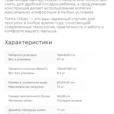
Практичный бампер можно откинуть или полностью
снять для удобной посадки ребенка, а продуманная
конструкция делает использование коляски
максимально комфортным в любых условиях.
Tomix Urban — это ваш надежный спутник для
прогулок в любое время года, сочетающий
современные технологии, практичность и заботу о
комфорте вашего малыша.
Характеристики
Габариты упаковки:
78х48х20 см
Вес в упаковке:
9.7 кг
Габариты коляски (ВхШхГ):
104х59х83 см
Вес без упаковки:
8.5 кг
Размер в сложенном виде:
87х59х31 см
Максимальная нагрузка:
15 кг
Размер прогулочного блока:
83х38 см
Материал колес:
Полиуретановые
Диаметр передних колес:
17 см