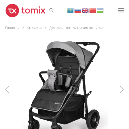
Главная
>
Коляски
>
Детская прогулочная коляска