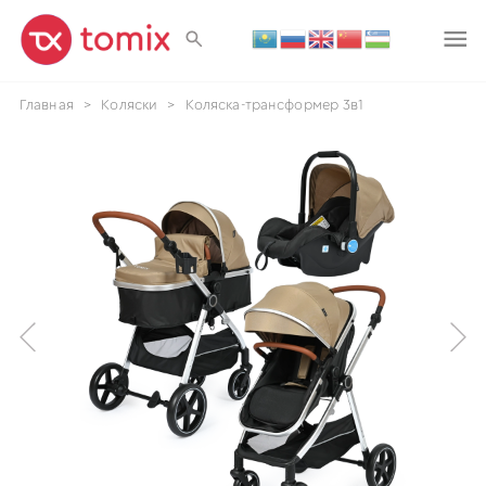
Главная
>
Коляски
>
Коляска-трансформер 3в1