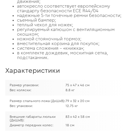
движения;
автокресло соответствует европейскому
стандарту безопасности ЕCE R44/04
надежные 5-ти точечные ремни безопасности;
съемный бампер;
теплый чехол для ножек;
регулируемый капюшон с вентиляционным
окошком;
ножной стояночный тормоз;
вместительная корзина для покупок;
система сложения – «книжка»;
в комплекте дождевик, москитная сетка,
подстаканник.
Характеристики
Размер упаковки:
75 х 47 х 46 см
Вес коляски:
8.8 кг
Размер спального ложа (ДхШхВ):
79 х 32 х 20 см
Вес упаковки:
12.75 кг
Внешние габариты люльки
83 х 42 х 58 см
(ДхШхВ):
Диаметр передних колес:
18 см