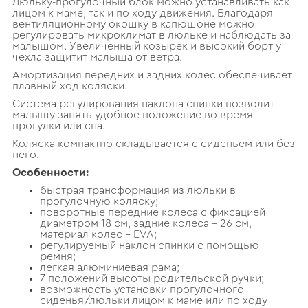
Люльку-прогулочный блок можно устанавливать как
лицом к маме, так и по ходу движения. Благодаря
вентиляционному окошку в капюшоне можно
регулировать микроклимат в люльке и наблюдать за
малышом. Увеличенный козырек и высокий борт у
чехла защитит малыша от ветра.
Амортизация передних и задних колес обеспечивает
плавный ход коляски.
Система регулирования наклона спинки позволит
малышу занять удобное положение во время
прогулки или сна.
Коляска компактно складывается с сиденьем или без
него.
Особенности:
быстрая трансформация из люльки в
прогулочную коляску;
поворотные передние колеса с фиксацией
диаметром 18 см, задние колеса – 26 см,
материал колес – EVA;
регулируемый наклон спинки с помощью
ремня;
легкая алюминиевая рама;
7 положений высоты родительской ручки;
возможность установки прогулочного
сиденья/люльки лицом к маме или по ходу