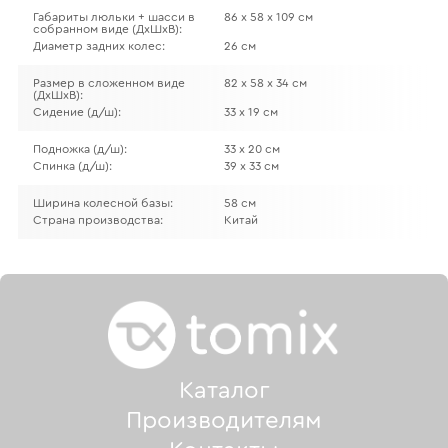
Габариты люльки + шасси в
86 х 58 х 109 см
собранном виде (ДхШхВ):
Диаметр задних колес:
26 см
Размер в сложенном виде
82 х 58 х 34 см
(ДхШхВ):
Сидение (д/ш):
33 х 19 см
Подножка (д/ш):
33 х 20 см
Спинка (д/ш):
39 х 33 см
Ширина колесной базы:
58 см
Страна производства:
Китай
Каталог
Производителям