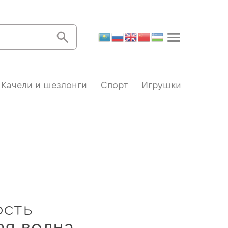
Качели и шезлонги
Спорт
Игрушки
ость
ая волна