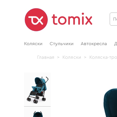
Коляски
Стульчики
Автокресла
Д
Главная
>
Коляски
>
Коляска-тр