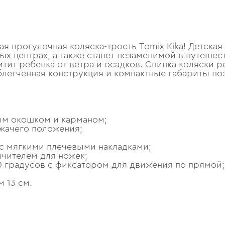
я прогулочная коляска-трость Tomix Kika! Детская
ых центрах, а также станет незаменимой в путеше
тит ребенка от ветра и осадков. Спинка коляски 
егченная конструкция и компактные габариты позв
ым окошком и карманом;
жачего положения;
 с мягкими плечевыми накладками;
чителем для ножек;
0 градусов с фиксатором для движения по прямой;
 13 см.