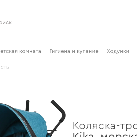
етская комната
Гигиена и купание
Ходунки
ость
Коляска-тр
Kika
,
морск