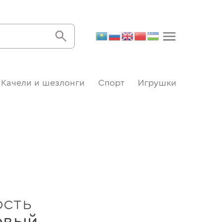
Качели и шезлонги
Спорт
Игрушки
ость
овый