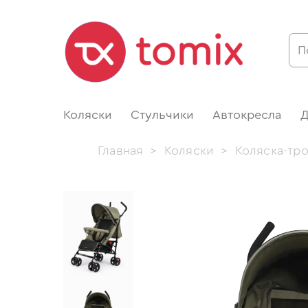
Коляски
Стульчики
Автокресла
Д
Главная
>
Коляски
>
Коляска-тр