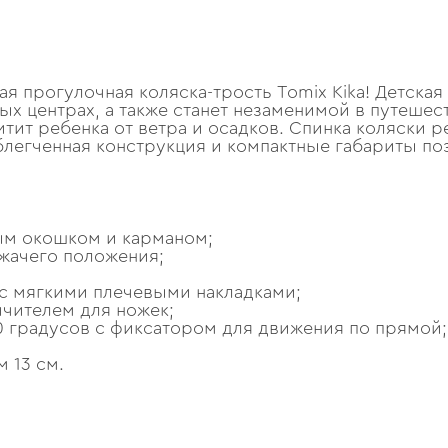
я прогулочная коляска-трость Tomix Kika! Детская
ых центрах, а также станет незаменимой в путеше
тит ребенка от ветра и осадков. Спинка коляски 
егченная конструкция и компактные габариты позв
ым окошком и карманом;
жачего положения;
 с мягкими плечевыми накладками;
чителем для ножек;
0 градусов с фиксатором для движения по прямой;
 13 см.