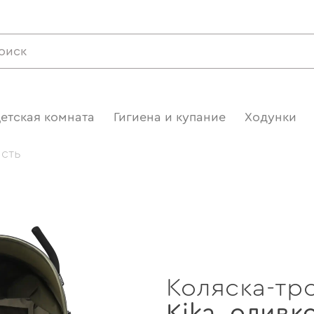
етская комната
Гигиена и купание
Ходунки
ость
Коляска-тр
Kika
,
оливк