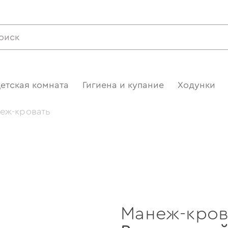
етская комната
Гигиена и купание
Ходунки
еж-кровать
Манеж-кров