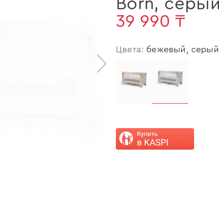
Born
,
серы
39 990 ₸
Цвета:
бежевый, серый
>