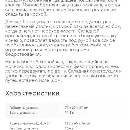
кроватку. Ложе имеет дышащее покрытие из 100%
хлопка. Мягкие бортики защищают малыша, а сетка
со специальным плетением позволяет родителям
следить за крохой.
Для удобства ухода за малышом предусмотрен
пеленальный столик, который откидывается на бок,
когда в нем нет необходимости. Складной
органайзер, который крепится на боковую стенку
манежа, позволяет держать под рукой все самое
необходимое для ухода за ребенком. Мобиль с
игрушками развлечет кроху во время
бодрствования.
Манеж имеет боковой лаз, закрывающийся на
молнию. Благодаря колесам с фиксаторами, манеж
легко передвигать по дому. Складная конструкция и
удобная сумка для хранения и перевозки облегчит
путешествие с малышом.
Характеристики
Габариты упаковки
77 х 27 х 27 см
Вес в упаковке
14.3 кг
Размер манежа (ДхШхВ)
125 х 65 х 76 см
Вес без упаковки
13.4 кг