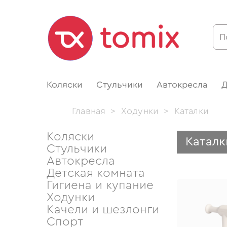
Коляски
Стульчики
Автокресла
Д
Главная
>
Ходунки
>
Каталки
Коляски
Каталк
Стульчики
Автокресла
Детская комната
Гигиена и купание
Ходунки
Качели и шезлонги
Спорт