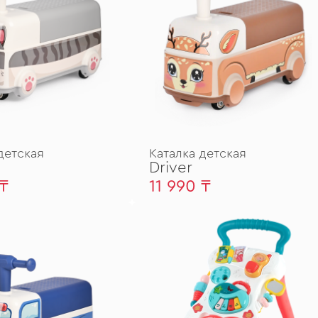
детская
Каталка детская
Driver
 ₸
11 990 ₸