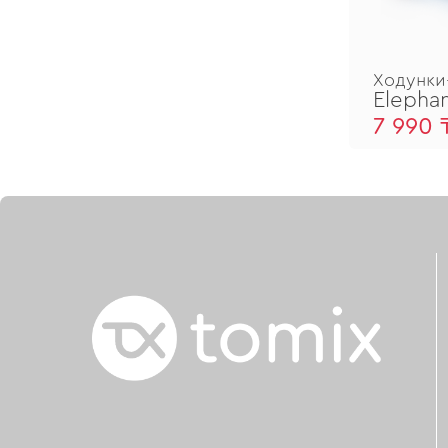
Ходунки
Elepha
7 990 