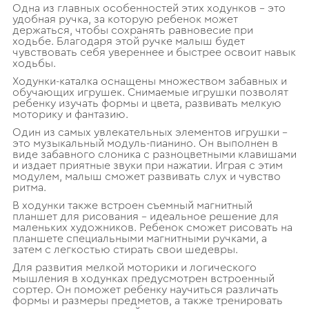
Одна из главных особенностей этих ходунков – это
удобная ручка, за которую ребенок может
держаться, чтобы сохранять равновесие при
ходьбе. Благодаря этой ручке малыш будет
чувствовать себя увереннее и быстрее освоит навык
ходьбы.
Ходунки-каталка оснащены множеством забавных и
обучающих игрушек. Снимаемые игрушки позволят
ребенку изучать формы и цвета, развивать мелкую
моторику и фантазию.
Один из самых увлекательных элементов игрушки –
это музыкальный модуль-пианино. Он выполнен в
виде забавного слоника с разноцветными клавишами
и издает приятные звуки при нажатии. Играя с этим
модулем, малыш сможет развивать слух и чувство
ритма.
В ходунки также встроен съемный магнитный
планшет для рисования – идеальное решение для
маленьких художников. Ребенок сможет рисовать на
планшете специальными магнитными ручками, а
затем с легкостью стирать свои шедевры.
Для развития мелкой моторики и логического
мышления в ходунках предусмотрен встроенный
сортер. Он поможет ребенку научиться различать
формы и размеры предметов, а также тренировать