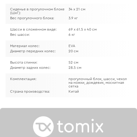
Сиденье в прогулочном блоке
34 х 21 см
(ШхГ):
Вес прогулочного блока:
3.9 кг
Шасси в сложенном виде:
69 х 61.5 х 40 см
Вес шасси:
6 кг
Материал колес:
EVA
Диаметр передних колес:
20 см
Высота спинки:
52 см
Диаметр задних колес:
28.5 см
Комплектация:
прогулочный блок, шасси, чехол
на ножки, дождевик, москитная
сетка
Страна производства:
Китай