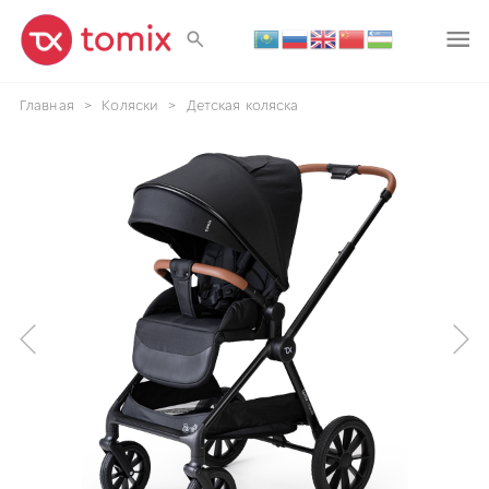
Главная
>
Коляски
>
Детская коляска