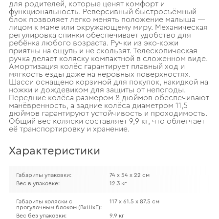
для родителей, которые ценят комфорт и
функциональность. Реверсивный быстросъёмный
блок позволяет легко менять положение малыша —
лицом к маме или окружающему миру. Механическая
регулировка спинки обеспечивает удобство для
ребёнка любого возраста. Ручки из эко-кожи
приятны на ощупь и не скользят. Телескопическая
ручка делает коляску компактной в сложенном виде.
Амортизация колёс гарантирует плавный ход и
мягкость езды даже на неровных поверхностях.
Шасси оснащено корзиной для покупок, накидкой на
ножки и дождевиком для защиты от непогоды.
Передние колёса размером 8 дюймов обеспечивают
манёвренность, а задние колёса диаметром 11,5
дюймов гарантируют устойчивость и проходимость.
Общий вес коляски составляет 9,9 кг, что облегчает
её транспортировку и хранение.
Характеристики
Габариты упаковки:
74 х 54 х 22 см
Вес в упаковке:
12.3 кг
Габариты коляски с
117 х 61.5 х 87.5 см
прогулочным блоком (ВхШхГ):
Вес без упаковки:
9.9 кг