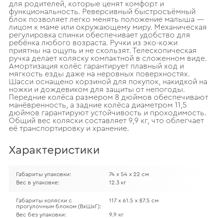
для родителей, которые ценят комфорт и
функциональность. Реверсивный быстросъёмный
блок позволяет легко менять положение малыша —
лицом к маме или окружающему миру. Механическая
регулировка спинки обеспечивает удобство для
ребёнка любого возраста. Ручки из эко-кожи
приятны на ощупь и не скользят. Телескопическая
ручка делает коляску компактной в сложенном виде.
Амортизация колёс гарантирует плавный ход и
мягкость езды даже на неровных поверхностях.
Шасси оснащено корзиной для покупок, накидкой на
ножки и дождевиком для защиты от непогоды.
Передние колёса размером 8 дюймов обеспечивают
манёвренность, а задние колёса диаметром 11,5
дюймов гарантируют устойчивость и проходимость.
Общий вес коляски составляет 9,9 кг, что облегчает
её транспортировку и хранение.
Характеристики
Габариты упаковки:
74 х 54 х 22 см
Вес в упаковке:
12.3 кг
Габариты коляски с
117 х 61.5 х 87.5 см
прогулочным блоком (ВхШхГ):
Вес без упаковки:
9.9 кг