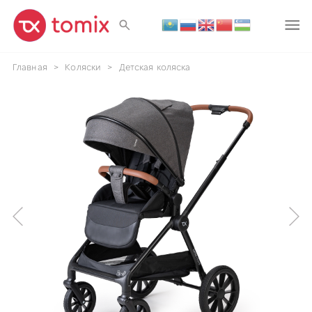
Главная
>
Коляски
>
Детская коляска