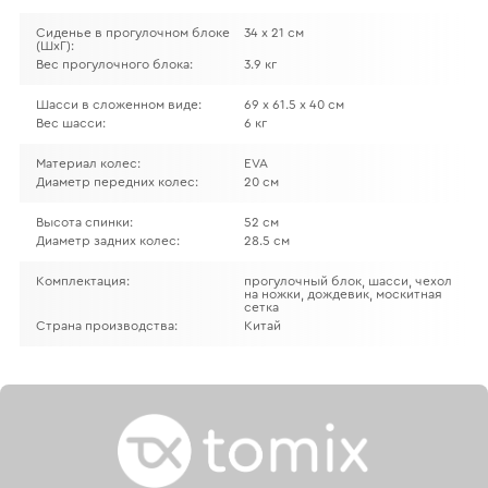
Сиденье в прогулочном блоке
34 х 21 см
(ШхГ):
Вес прогулочного блока:
3.9 кг
Шасси в сложенном виде:
69 х 61.5 х 40 см
Вес шасси:
6 кг
Материал колес:
EVA
Диаметр передних колес:
20 см
Высота спинки:
52 см
Диаметр задних колес:
28.5 см
Комплектация:
прогулочный блок, шасси, чехол
на ножки, дождевик, москитная
сетка
Страна производства:
Китай