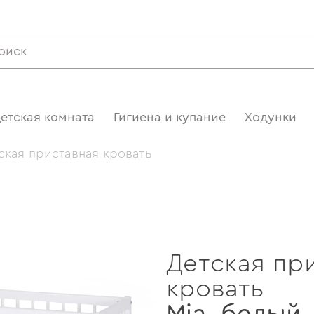
етская комната
Гигиена и купание
Ходунки
ская приставная кровать
Детская пр
кровать