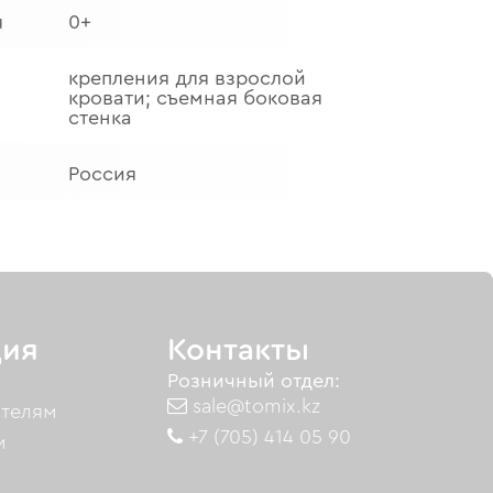
я
0+
крепления для взрослой
кровати; съемная боковая
стенка
Россия
ия
Контакты
Розничный отдел:
sale@tomix.kz
ателям
+7 (705) 414 05 90
м