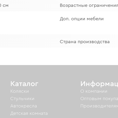
0 см
Возрастные ограничени
Доп. опции мебели
Страна производства
Каталог
Информац
Коляски
О компании
Стульчики
Оптовым покуп
Автокресла
Производителя
Детская комната